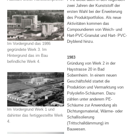
zwei Jahren der Kunststoff der
ersten Wahl bei der Erweiterung
des Produktportfolios. Als neue
Aktivitäten kommen das
Compoundieren von Weich- und
Hart-PVC-Granulat und Hart- PVC-
Dryblend hinzu.
Im Vordergrund das 1986
gegründete Werk 3. Im
Hintergrund das im Bau
1983
befindliche Werk 4.
Gründung von Werk 2 in der
Haystrasse 20 in Bad
Sobernheim. In einem neuen
Geschäftsfeld startet die
Produktion und Vermarktung von
Polyolefin-Schäumen. Dazu
zählen unter anderem PE-
Schäume zur Anwendung als
Im Vordergrund Werk 1 und
Dichtungsmaterial, Wärme- oder
dahinter das fertiggestellte Werk
Schallisolierung
4.
(Trittschalldämmung) im
Bauwesen.