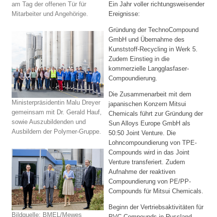
Ein Jahr voller richtungsweisender
am Tag der offenen Tür für
Ereignisse:
Mitarbeiter und Angehörige.
Gründung der TechnoCompound
GmbH und Übernahme des
Kunststoff-Recycling in Werk 5.
Zudem Einstieg in die
kommerzielle Langglasfaser-
Compoundierung.
Die Zusammenarbeit mit dem
Ministerpräsidentin Malu Dreyer
japanischen Konzern Mitsui
gemeinsam mit Dr. Gerald Hauf,
Chemicals führt zur Gründung der
sowie Auszubildenden und
Sun Alloys Europe GmbH als
Ausbildern der Polymer-Gruppe.
50:50 Joint Venture. Die
Lohncompoundierung von TPE-
Compounds wird in das Joint
Venture transferiert. Zudem
Aufnahme der reaktiven
Compoundierung von PE/PP-
Compounds für Mitsui Chemicals.
Beginn der Vertriebsaktivitäten für
Bildquelle: BMEL/Mewes
PVC-Compounds in Russland.