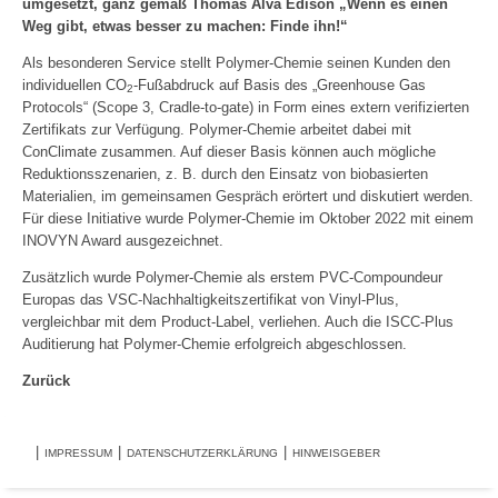
umgesetzt, ganz gemäß Thomas Alva Edison „Wenn es einen
Weg gibt, etwas besser zu machen: Finde ihn!“
Als besonderen Service stellt Polymer-Chemie seinen Kunden den
individuellen CO
-Fußabdruck auf Basis des „Greenhouse Gas
2
Protocols“ (Scope 3, Cradle-to-gate) in Form eines extern verifizierten
Zertifikats zur Verfügung. Polymer-Chemie arbeitet dabei mit
ConClimate zusammen. Auf dieser Basis können auch mögliche
Reduktionsszenarien, z. B. durch den Einsatz von biobasierten
Materialien, im gemeinsamen Gespräch erörtert und diskutiert werden.
Für diese Initiative wurde Polymer-Chemie im Oktober 2022 mit einem
INOVYN Award ausgezeichnet.
Zusätzlich wurde Polymer-Chemie als erstem PVC-Compoundeur
Europas das VSC-Nachhaltigkeitszertifikat von Vinyl-Plus,
vergleichbar mit dem Product-Label, verliehen. Auch die ISCC-Plus
Auditierung hat Polymer-Chemie erfolgreich abgeschlossen.
Zurück
IMPRESSUM
DATENSCHUTZERKLÄRUNG
HINWEISGEBER