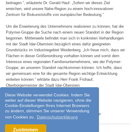
beitragen.“, erläuterte Dr. Gerald Hauf. „Sofern wir dieses Ziel
erreichen, wird unsere Nahe-Region zu einem hoch-innovativen
Zentrum für Biokunststoffe von europäischer Bedeutung.“
Um die Erweiterung des Unternehmens realisieren zu können, hat die
Polymer-Gruppe die Suche nach einem neuen Standort in der Region
begonnen. Mittlerweile befindet man sich in konkreten Verhandlungen
mit der Stadt Idar-Oberstein bezüglich eines dafür geeigneten
Grundstücks im Industriegebiet Weidenberg. „Ich freue mich, dass wir
Flächen in dieser Größenordnung vorhalten können und somit dem
Interesse eines regionalen Familienunternehmens, wie der Polymer-
Gruppe, an unserem Standort nachkommen können. Ich hoffe, dass
wir gemeinsam eine für die gesamte Region wichtige Entwicklung
einleiten können.“ erklärte dazu Herr Frank Frühauf,
Oberbürgermeister der Stadt Idar-Oberstein.
Diese Website verwendet Cookies. Indem Sie
Zurück
weiter auf dieser Website navigieren, ohne die
Cookie-Einstellungen Ihres Internet Browsers
zu ändern, stimmen Sie unserer Verwendung
IMPRESSUM
DATENSCHUTZERKLÄRUNG
HINWEISGEBER
von Cookies zu.
Datenschutzerklärung
Zustimmen