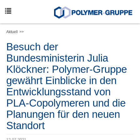
Skip
to
main
Toggle
content
navigation
Aktuell
Besuch der
Bundesministerin Julia
Klöckner: Polymer-Gruppe
gewährt Einblicke in den
Entwicklungsstand von
PLA-Copolymeren und die
Planungen für den neuen
Standort
12.07.2021